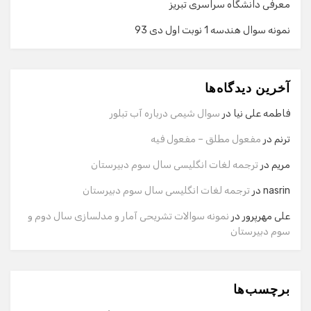
معرفی دانشگاه سراسری تبریز
نمونه سوال هندسه 1 نوبت اول دی 93
گفت‌وگو با دستیار هوشمند
دستیار هوشمند
آخرین دیدگاه‌ها
سلام! برای شروع گفت‌وگو لطفاً شماره تماس یا ایمیل خود را
وارد کنید.
فاطمه علی نیا
در
سوال شیمی درباره آب تبلور
نام
ترنم
در
مفعول مطلق – مفعول فیه
مریم
در
ترجمه لغات انگلیسی سال سوم دبیرستان
شماره تماس
nasrin
در
ترجمه لغات انگلیسی سال سوم دبیرستان
علی مهرپرور
در
نمونه سوالات تشریحی آمار و مدلسازی سال دوم و
سوم دبیرستان
ایمیل
برچسب‌ها
شروع گفت‌وگو