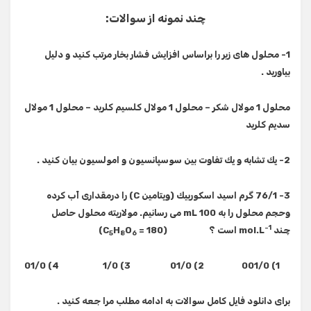
چند نمونه از سوالات:
1- محلول های زیر را براساس افزایش فشار بخار مرتب كنید و دلیل
بیاورید .
محلول 1 مولال شكر – محلول 1 مولال كلسیم كلرید – محلول 1 مولال
سدیم كلرید
2- یك تشابه و یك تفاوت بین سوسپانسیون و امولسیون بیان كنید .
3- 76/1 گرم اسید اسكوربیك (ویتامین
C
) را درمقداری آب كرده
وحجم محلول را به
mL
100 می رسانیم. مولاریته محلول حاصل
-1
چند
mol.L
است ؟
(
= 180
O
H
C
‌)
5
8
6
1) 001/0 2) 01/0 3) 1/0 4) 01/0
برای دانلود فایل کامل سوالات به ادامه مطلب مرا جعه کنید .