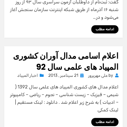
گفت: ثبت‌نام از داوطلبان آزمون سراسری سال ۹۳ از روز
شنبه ۱۶ آذرماه از طریق شبکه اینترنت سازمان سنجش آغاز
می‌شود و در…
ادامه مطلب
اعلام اسامی مدال آوران کشوری
المپیاد های علمی سال 92
Posted
by
علی مهرپرور
21 سپتامبر , 2013
اخبار المپیاد
on
اعلام مدال های کشوری المپیاد های علمی سال 1392 (
شیمی – فیزیک – زیست شناسی – نجوم – ریاضی – کامپیوتر
– ادبیات ) به شرح زیر اعلام شد . دانلود : لینک مستقیم |
لینک کمکی
ادامه مطلب