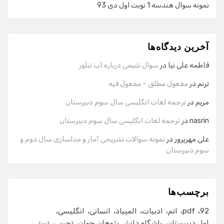
نمونه سوال هندسه 1 نوبت اول دی 93
گفت‌وگو با دستیار هوشمند
دستیار هوشمند
آخرین دیدگاه‌ها
سلام! برای شروع گفت‌وگو لطفاً شماره تماس یا ایمیل خود را
وارد کنید.
فاطمه علی نیا
در
سوال شیمی درباره آب تبلور
نام
ترنم
در
مفعول مطلق – مفعول فیه
مریم
در
ترجمه لغات انگلیسی سال سوم دبیرستان
شماره تماس
nasrin
در
ترجمه لغات انگلیسی سال سوم دبیرستان
علی مهرپرور
در
نمونه سوالات تشریحی آمار و مدلسازی سال دوم و
سوم دبیرستان
ایمیل
برچسب‌ها
شروع گفت‌وگو
92
pdf
اتم
ادبیات
المپیاد
انسانی
انگلیسی
اول دبیرستان
باشگاه دانش پژوهان جوان
تجربی
تستی