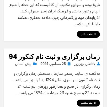
تاريخ بوده و سوابق مكتوب آن كافيست كه اين خطه را منبع
الهام و تنوير دانش و فرهنگ ايران زمين معرفي كند.
آذربايجان مهد بزرگمرداني چون: علامه جعفري، علامه
طباطبائي، علامه…
ادامه مطلب
زمان برگزاری و ثبت نام کنکور 94
Posted
by
علی مهرپرور
25 دسامبر , 2014
پیش انسانی
on
به گفته ی سایت رسمی سازمان سنجش زمان برگزاری و
ثبت نام آزمون سراسری سال 1394 به قرار زیر می باشد .
زمان برگزاری در صبح و بعدازظهر روزهاي پنج‌شنبه 21،
جمعه 22 و صبح شنبه 23 خردادماه 1394 می باشد.…
ادامه مطلب