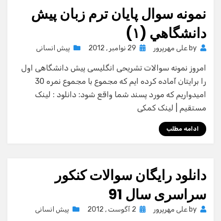
نمونه سوال پايان ترم زبان پيش
دانشگاهي (١)
Posted
by
علی مهرپرور
29 نوامبر , 2012
پیش انسانی
on
امروز نمونه سوالات تشریحی انگلیسی پیش دانشگاهی اول
را برایتان آماده کرده ایم که مجموع با مجموع نمره 30
امیدواریم که مورد پسند شما واقع شود: دانلود : لینک
مستقیم | لینک کمکی
ادامه مطلب
دانلود رایگان سوالات کنکور
سراسری سال 91
Posted
by
علی مهرپرور
2 آگوست , 2012
پیش انسانی
on