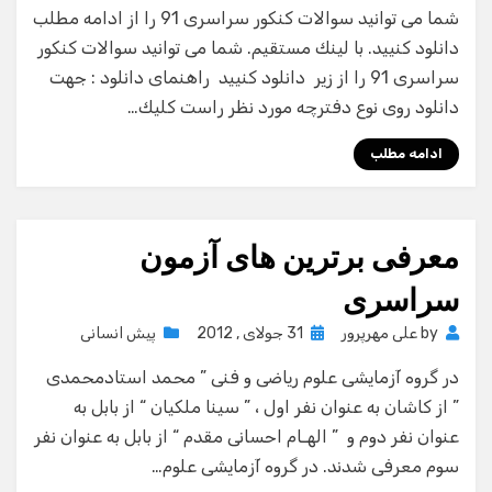
شما می توانید سوالات كنكور سراسری 91 را از ادامه مطلب
دانلود كنیید. با لینك مستقیم. شما می توانید سوالات كنكور
سراسری 91 را از زیر دانلود كنیید راهنمای دانلود : جهت
دانلود روی نوع دفترچه مورد نظر راست كلیك…
ادامه مطلب
معرفی برترین های آزمون
سراسری
Posted
by
علی مهرپرور
31 جولای , 2012
پیش انسانی
on
در گروه آزمایشی علوم ریاضی و فنی ” محمد استادمحمدی
” از کاشان به عنوان نفر اول ، ” سینا ملکیان “ از بابل به
عنوان نفر دوم و ” الهـام احسانی مقدم “ از بابل به عنوان نفر
سوم معرفی شدند. در گروه آزمایشی علوم…