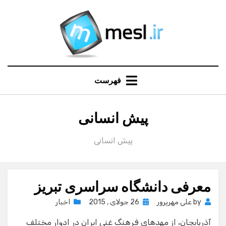
Ski
t
conten
فهرست
:
دسته
پیش انسانی
پیش انسانی
معرفی دانشگاه سراسری تبریز
Posted
by
علی مهرپرور
26 جولای , 2015
اخبار
on
آذربايجان، از مهد‌هاي فرهنگ غني ايران در ادوار مختلف