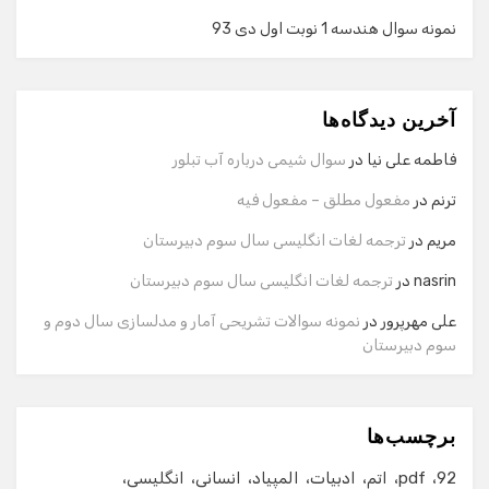
نمونه سوال هندسه 1 نوبت اول دی 93
گفت‌وگو با دستیار هوشمند
دستیار هوشمند
آخرین دیدگاه‌ها
سلام! برای شروع گفت‌وگو لطفاً شماره تماس یا ایمیل خود را
وارد کنید.
فاطمه علی نیا
در
سوال شیمی درباره آب تبلور
نام
ترنم
در
مفعول مطلق – مفعول فیه
مریم
در
ترجمه لغات انگلیسی سال سوم دبیرستان
شماره تماس
nasrin
در
ترجمه لغات انگلیسی سال سوم دبیرستان
علی مهرپرور
در
نمونه سوالات تشریحی آمار و مدلسازی سال دوم و
سوم دبیرستان
ایمیل
برچسب‌ها
شروع گفت‌وگو
92
pdf
اتم
ادبیات
المپیاد
انسانی
انگلیسی