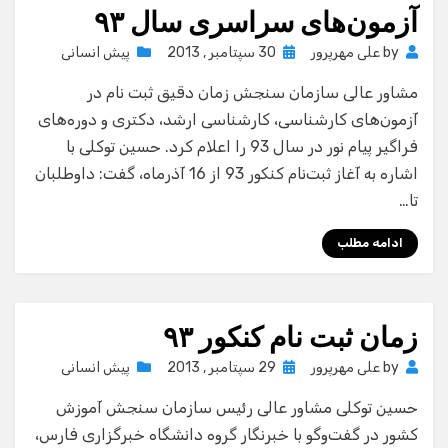
آزمون‌های سراسری سال ٩٣
Posted
by
علی مهرپرور
30 سپتامبر , 2013
پیش انسانی
on
مشاور عالی سازمان سنجش زمان دقیق ثبت نام در
آزمون‌های کارشناسی، کارشناسی ارشد، دکتری و دوره‌های
فراگیر پیام نور در سال 93 را اعلام کرد. حسین توکلی با
اشاره به آغاز ثبت‌نام کنکور 93 از 16 آذرماه، گفت: داوطلبان
تا…
ادامه مطلب
زمان ثبت نام کنکور ٩٣
Posted
by
علی مهرپرور
29 سپتامبر , 2013
پیش انسانی
on
حسین توکلی مشاور عالی رئیس سازمان سنجش آموزش
کشور در گفت‌وگو با خبرنگار گروه دانشگاه خبرگزاری فارس،