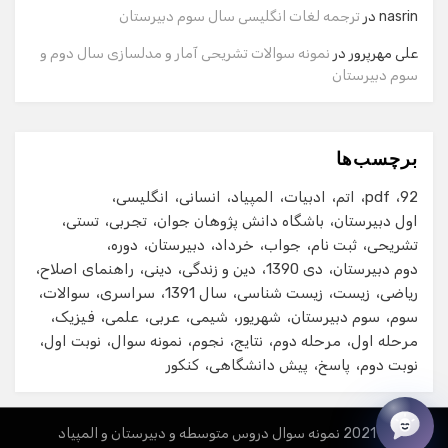
شماره تماس
nasrin
در
ترجمه لغات انگلیسی سال سوم دبیرستان
علی مهرپرور
در
نمونه سوالات تشریحی آمار و مدلسازی سال دوم و
سوم دبیرستان
ایمیل
برچسب‌ها
شروع گفت‌وگو
92
pdf
اتم
ادبیات
المپیاد
انسانی
انگلیسی
اول دبیرستان
باشگاه دانش پژوهان جوان
تجربی
تستی
تشریحی
ثبت نام
جواب
خرداد
دبیرستان
دوره
دوم دبیرستان
دی 1390
دین و زندگی
دینی
راهنمای اصلاح
ریاضی
زیست
زیست شناسی
سال 1391
سراسری
سوالات
سوم
سوم دبیرستان
شهریور
شیمی
عربی
علمی
فیزیک
مرحله اول
مرحله دوم
نتایج
نجوم
نمونه سوال
نوبت اول
نوبت دوم
پاسخ
پیش دانشگاهی
کنکور
© 2021 نمونه سوال دروس متوسطه و دبیرستان و المپیاد