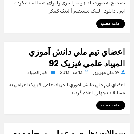
تصحیح به صورت pdf و سراسری را برای شما آماده کرده
ایم . دانلود : لینک مستقیم | لینک کمکی
ادامه مطلب
اعضاي تيم ملي دانش آموزي
المپياد علمي فیزیک 92
Posted
by
علی مهرپرور
13 مه , 2013
اخبار المپیاد
on
اعضاي تيم ملي دانش آموزي المپياد علمي فیزیک اعزامي به
مسابقات جهاني اعلام گرديد .
ادامه مطلب
سوالات نظري و عملي مرحله دوم