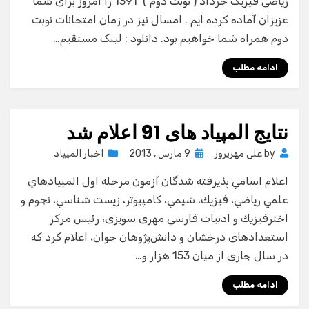
ریاضی فیزیک خرداد ( نوبت دوم ) 1391 را امروز برای شما
عزیزان آماده کرده ایم . امسال نیز در زمان امتحانات نوبت
دوم همراه شما خواهیم بود. دانلود : لینک مستقیم…
ادامه مطلب
نتایج المپیاد های 91 اعلام شد
Posted
by
علی مهرپرور
9 مارس , 2013
اخبار المپیاد
on
اعلام اسامي پذيرفته شدگان آزمون مرحله اول المپيادهاي
علمي رياضي، فيزيك، شيمي، كامپيوتر، زيست شناسي، نجوم و
اخترفيزيك و ادبيات فارسي مهری سویزی، رئیس مرکز
استعدادهای درخشان و دانش‌پژوهان جوان، اعلام کرد که
در سال جاری از میان 153 هزار و…
ادامه مطلب