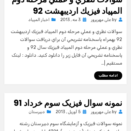
المپياد فيزيك ارديبهشت 92
Posted
by
علی مهرپرور
3 مه , 2013
اخبار المپیاد
on
سوالات نظري و عملي مرحله دوم المپياد فيزيك ارديبهشت
92 بهمراه پاسخنامه تشريحي آن براي دريافت سوالات
نظري و عملي مرحله دوم المپياد فيزيك سال 92 و
پاسخنامه تشريحي آن فايل زير را دانلود كنيد. دانلود : لینک
مستقیم |…
ادامه مطلب
نمونه سوال فیزیک سوم خرداد 91
Posted
by
علی مهرپرور
5 آوریل , 2013
دبیرستان
on
نمونه سوالات فیزیک و آزمایشگاه سوم دبیرستان رشته