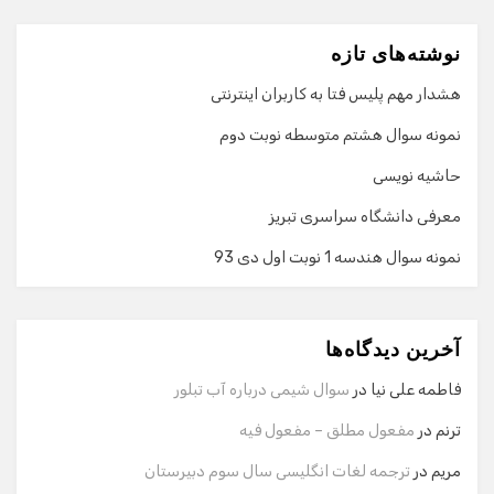
نوشته‌های تازه
هشدار مهم پلیس فتا به کاربران اینترنتی
نمونه سوال هشتم متوسطه نوبت دوم
حاشیه نویسی
معرفی دانشگاه سراسری تبریز
نمونه سوال هندسه 1 نوبت اول دی 93
گفت‌وگو با دستیار هوشمند
دستیار هوشمند
آخرین دیدگاه‌ها
سلام! برای شروع گفت‌وگو لطفاً شماره تماس یا ایمیل خود را
وارد کنید.
فاطمه علی نیا
در
سوال شیمی درباره آب تبلور
نام
ترنم
در
مفعول مطلق – مفعول فیه
مریم
در
ترجمه لغات انگلیسی سال سوم دبیرستان