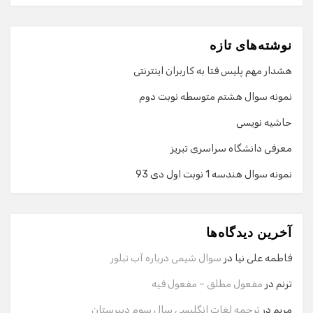
نوشته‌های تازه
هشدار مهم پلیس فتا به کاربران اینترنتی
نمونه سوال هشتم متوسطه نوبت دوم
حاشیه نویسی
معرفی دانشگاه سراسری تبریز
نمونه سوال هندسه 1 نوبت اول دی 93
گفت‌وگو با دستیار هوشمند
دستیار هوشمند
آخرین دیدگاه‌ها
سلام! برای شروع گفت‌وگو لطفاً شماره تماس یا ایمیل خود را
وارد کنید.
فاطمه علی نیا
در
سوال شیمی درباره آب تبلور
نام
ترنم
در
مفعول مطلق – مفعول فیه
مریم
در
ترجمه لغات انگلیسی سال سوم دبیرستان