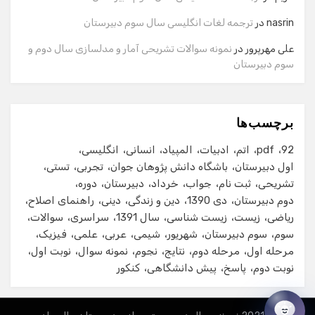
شماره تماس
nasrin
در
ترجمه لغات انگلیسی سال سوم دبیرستان
علی مهرپرور
در
نمونه سوالات تشریحی آمار و مدلسازی سال دوم و
سوم دبیرستان
ایمیل
برچسب‌ها
شروع گفت‌وگو
92
pdf
اتم
ادبیات
المپیاد
انسانی
انگلیسی
اول دبیرستان
باشگاه دانش پژوهان جوان
تجربی
تستی
تشریحی
ثبت نام
جواب
خرداد
دبیرستان
دوره
دوم دبیرستان
دی 1390
دین و زندگی
دینی
راهنمای اصلاح
ریاضی
زیست
زیست شناسی
سال 1391
سراسری
سوالات
سوم
سوم دبیرستان
شهریور
شیمی
عربی
علمی
فیزیک
مرحله اول
مرحله دوم
نتایج
نجوم
نمونه سوال
نوبت اول
نوبت دوم
پاسخ
پیش دانشگاهی
کنکور