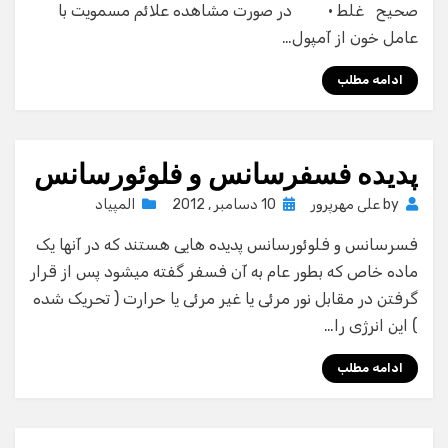
صحیح  غلط · در صورت مشاهده علائم مسمویت با
عامل خون از آمپول…
ادامه مطلب
پدیده فسفرسانس و فلوئورسانس
Posted
by
علی مهرپرور
10 دسامبر , 2012
المپیاد
on
فسرسانس و فلوئورسانس پدیده هایی هستند که در آنها یک
ماده خاص که بطور عام به آن فسفر گفته میشود پس از قرار
گرفتن در مقابل نور مرئی یا غیر مرئی یا حرارت ( تحریک شده
) این انرژی را…
ادامه مطلب