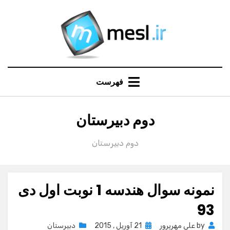
Ski
t
conten
فهرست
:
دسته
دوم دبیرستان
دوم دبیرستان
نمونه سوال هندسه 1 نوبت اول دی
93
Posted
by
علی مهرپرور
21 آوریل , 2015
دبیرستان