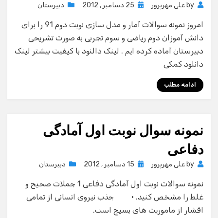
Posted
by
علی مهرپرور
25 دسامبر , 2012
دبیرستان
on
امروز نمونه سوالات آمار و مدل سازی نوبت دوم 91 را برای
دانش آموزان دوم ریاضی و سوم تجربی به صورت تشریحی
دبیرستان آماده کرده ایم . لینک دالنود با کیفیت بیشتر لینک
دانلود کمکی
ادامه مطلب
نمونه سوال نوبت اول آمادگی
دفاعی
Posted
by
علی مهرپرور
15 دسامبر , 2012
دبیرستان
on
نمونه سوالات نوبت اول آمادگی دفاعی 1 جملات صحیح و
غلط را مشخص کنید. · جذب نیروی انسانی از تمامی
اقشار از ماموریت های بسیج است.