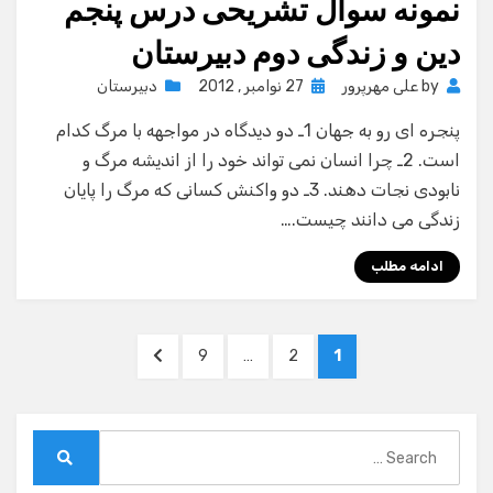
نمونه سوال تشریحی درس پنجم
دین و زندگی دوم دبیرستان
Posted
by
علی مهرپرور
27 نوامبر , 2012
دبیرستان
on
پنجره ای رو به جهان 1ـ دو دیدگاه در مواجهه با مرگ کدام
است. 2ـ چرا انسان نمی تواند خود را از اندیشه مرگ و
نابودی نجات دهند. 3ـ دو واکنش کسانی که مرگ را پایان
زندگی می دانند چیست.…
ادامه مطلب
صفحه‌بندی
NEXT
PAGE
PAGE
PAGE
9
…
2
1
نوشته‌ها
PAGE
Search
for:
Search