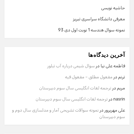
حاشیه نویسی
معرفی دانشگاه سراسری تبریز
نمونه سوال هندسه 1 نوبت اول دی 93
گفت‌وگو با دستیار هوشمند
دستیار هوشمند
آخرین دیدگاه‌ها
سلام! برای شروع گفت‌وگو لطفاً شماره تماس یا ایمیل خود را
وارد کنید.
فاطمه علی نیا
در
سوال شیمی درباره آب تبلور
نام
ترنم
در
مفعول مطلق – مفعول فیه
مریم
در
ترجمه لغات انگلیسی سال سوم دبیرستان
شماره تماس
nasrin
در
ترجمه لغات انگلیسی سال سوم دبیرستان
علی مهرپرور
در
نمونه سوالات تشریحی آمار و مدلسازی سال دوم و
سوم دبیرستان
ایمیل