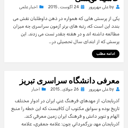
Posted
by
علی مهرپرور
24 آگوست , 2015
اخبار علمی
on
یکی از پرسش هایی که همواره در ذهن داوطلبان نقش می
بندد این است که، رتبه های برتر آزمون سراسری چه میزان
مطالعه داشته اند و در هفته چقدر تست می زدند. این
پرسش که از ابتدای سال تحصیلی در…
ادامه مطلب
معرفی دانشگاه سراسری تبریز
Posted
by
علی مهرپرور
26 جولای , 2015
اخبار
on
آذربايجان، از مهد‌هاي فرهنگ غني ايران در ادوار مختلف
تاريخ بوده و سوابق مكتوب آن كافيست كه اين خطه را منبع
الهام و تنوير دانش و فرهنگ ايران زمين معرفي كند.
آذربايجان مهد بزرگمرداني چون: علامه جعفري، علامه