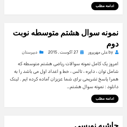
ادامه مطلب
نمونه سوال هشتم متوسطه نوبت
دوم
Posted
by
علی مهرپرور
27 آگوست , 2015
دبیرستان
on
امروز پک کامل نمونه سوالات ریاضی هشتم متوسطه که
شامل توان ، دایره ، تالس ، خط و اعداد اول می باشد را به
همرا پاسخ تشریحی برای شما عزیزان آماده کرده ایم . لینک
دانلود : نمونه سوال هشتم…
ادامه مطلب
حاشیه نویسی