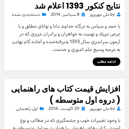
نتایج کنکور 1393 اعلام شد
Posted
by
علی مهرپرور
8 سپتامبر , 2014
دسته‌بندی نشده
on
با حمد و سپاس به درگاه خداوند دانا و تواناي مطلق و با
عرض تبريك و تهنيت به خواهران و برادران عزيزي كه در
آزمون سراسري سال 1393 پذيرفته‌شده و آماده گام نهادن
به عرصه وسيع علم اندوزي و خدمت…
ادامه مطلب
افزایش قیمت کتاب های راهنمایی
( دروه اول متوسطه )
Posted
by
علی مهرپرور
29 آگوست , 2014
اول راهنمایی
on
با وجود تغییرات خوب و چشمگیری که در مطالب و نوع
آموزش کتاب های راهنمایی یا همان دروه اول متوسطه رخ