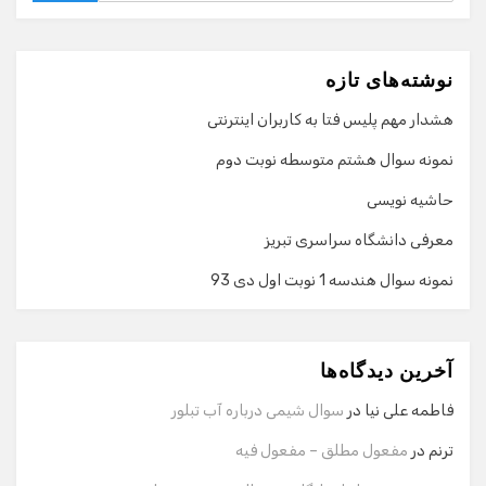
نوشته‌های تازه
هشدار مهم پلیس فتا به کاربران اینترنتی
نمونه سوال هشتم متوسطه نوبت دوم
حاشیه نویسی
معرفی دانشگاه سراسری تبریز
نمونه سوال هندسه 1 نوبت اول دی 93
گفت‌وگو با دستیار هوشمند
دستیار هوشمند
آخرین دیدگاه‌ها
سلام! برای شروع گفت‌وگو لطفاً شماره تماس یا ایمیل خود را
وارد کنید.
فاطمه علی نیا
در
سوال شیمی درباره آب تبلور
نام
ترنم
در
مفعول مطلق – مفعول فیه