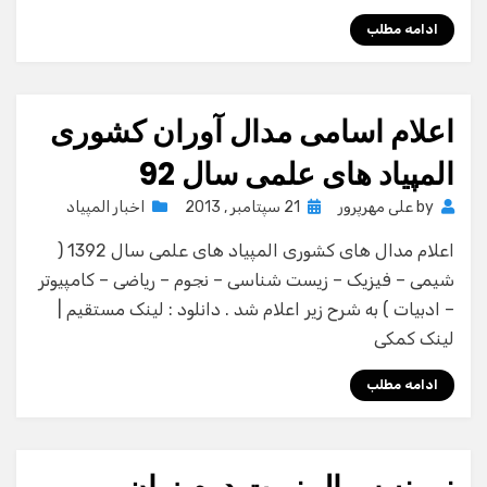
ادامه مطلب
اعلام اسامی مدال آوران کشوری
المپیاد های علمی سال 92
Posted
by
علی مهرپرور
21 سپتامبر , 2013
اخبار المپیاد
on
اعلام مدال های کشوری المپیاد های علمی سال 1392 (
شیمی – فیزیک – زیست شناسی – نجوم – ریاضی – کامپیوتر
– ادبیات ) به شرح زیر اعلام شد . دانلود : لینک مستقیم |
لینک کمکی
ادامه مطلب