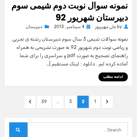
نمونه سوال نوبت دوم شیمی سوم
دبیرستان شهریور 92
Posted
by
علی مهرپرور
4 سپتامبر , 2013
دبیرستان
on
نمونه سوالات شیمی 3 سال سوم دبیرستان رشته ی تجربی
و ریاضی نوبت دوم شهریور 92 به صورت تشریحی به همراه
راهنمای تصحیح به صورت pdf و سراسری را برای شما
آماده کرده ایم . دانلود : لینک مستقیم |…
ادامه مطلب
صفحه‌بندی
NEXT
PAGE
PAGE
PAGE
PAGE
PREVIOUS
39
…
3
2
1
نوشته‌ها
PAGE
PAGE
Search
for:
Search