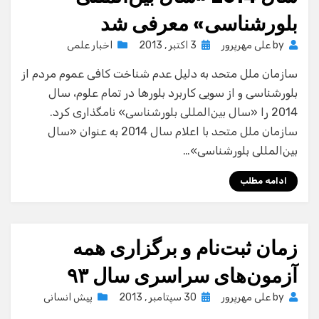
بلورشناسی» معرفی شد
Posted
by
علی مهرپرور
3 اکتبر , 2013
اخبار علمی
on
سازمان ملل متحد به دلیل عدم شناخت کافی عموم مردم از
بلورشناسی و از سویی کاربرد بلورها در تمام علوم، سال
2014 را «سال بین‌المللی بلورشناسی» نامگذاری کرد.
سازمان ملل متحد با اعلام سال 2014 به عنوان «سال
بین‌المللی بلورشناسی»…
ادامه مطلب
زمان ثبت‌نام و برگزاری همه
آزمون‌های سراسری سال ٩٣
Posted
by
علی مهرپرور
30 سپتامبر , 2013
پیش انسانی
on