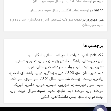
مریم
در
ترجمه لغات انگلیسی سال سوم دبیرستان
شماره تماس
nasrin
در
ترجمه لغات انگلیسی سال سوم دبیرستان
علی مهرپرور
در
نمونه سوالات تشریحی آمار و مدلسازی سال دوم و
سوم دبیرستان
ایمیل
برچسب‌ها
شروع گفت‌وگو
92
pdf
اتم
ادبیات
المپیاد
انسانی
انگلیسی
اول دبیرستان
باشگاه دانش پژوهان جوان
تجربی
تستی
تشریحی
ثبت نام
جواب
خرداد
دبیرستان
دوره
دوم دبیرستان
دی 1390
دین و زندگی
دینی
راهنمای اصلاح
ریاضی
زیست
زیست شناسی
سال 1391
سراسری
سوالات
سوم
سوم دبیرستان
شهریور
شیمی
عربی
علمی
فیزیک
مرحله اول
مرحله دوم
نتایج
نجوم
نمونه سوال
نوبت اول
نوبت دوم
پاسخ
پیش دانشگاهی
کنکور