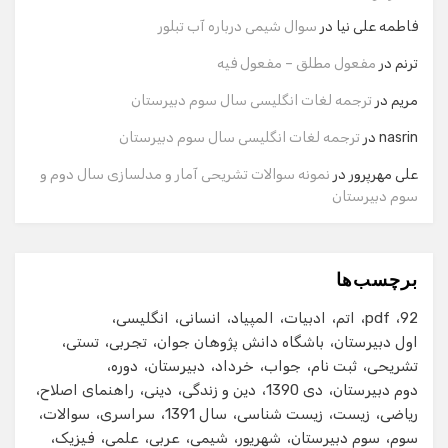
وارد کنید.
فاطمه علی نیا
در
سوال شیمی درباره آب تبلور
نام
ترنم
در
مفعول مطلق – مفعول فیه
مریم
در
ترجمه لغات انگلیسی سال سوم دبیرستان
شماره تماس
nasrin
در
ترجمه لغات انگلیسی سال سوم دبیرستان
علی مهرپرور
در
نمونه سوالات تشریحی آمار و مدلسازی سال دوم و
سوم دبیرستان
ایمیل
برچسب‌ها
شروع گفت‌وگو
92
pdf
اتم
ادبیات
المپیاد
انسانی
انگلیسی
اول دبیرستان
باشگاه دانش پژوهان جوان
تجربی
تستی
تشریحی
ثبت نام
جواب
خرداد
دبیرستان
دوره
دوم دبیرستان
دی 1390
دین و زندگی
دینی
راهنمای اصلاح
ریاضی
زیست
زیست شناسی
سال 1391
سراسری
سوالات
سوم
سوم دبیرستان
شهریور
شیمی
عربی
علمی
فیزیک