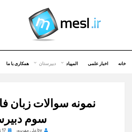
خانه
اخبار علمی
المپیاد
دبیرستان
همکاری با ما
سوم دبیرس
Posted
by
علی مهرپرور
17 ژانویه , 2012