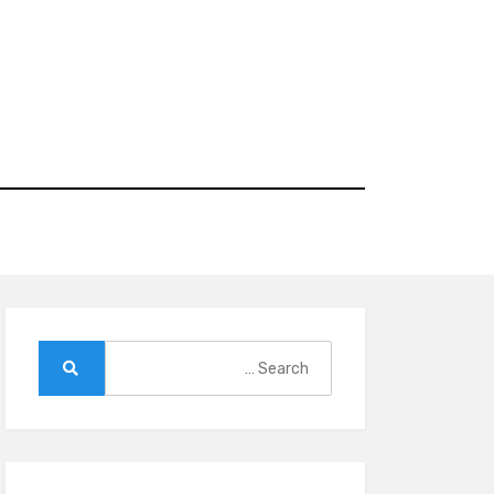
Ski
t
conten
Search
for:
Search