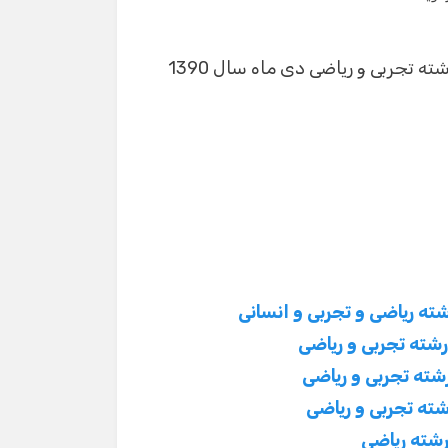
نمونه سوالات زبان فارسی (3) سال سوم دبیرستان رشته تجربی و ریاضی دی ماه سال 1390