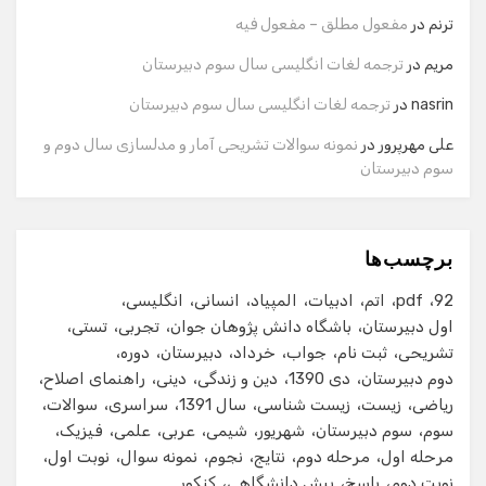
نام
ترنم
در
مفعول مطلق – مفعول فیه
مریم
در
ترجمه لغات انگلیسی سال سوم دبیرستان
شماره تماس
nasrin
در
ترجمه لغات انگلیسی سال سوم دبیرستان
علی مهرپرور
در
نمونه سوالات تشریحی آمار و مدلسازی سال دوم و
سوم دبیرستان
ایمیل
برچسب‌ها
شروع گفت‌وگو
92
pdf
اتم
ادبیات
المپیاد
انسانی
انگلیسی
اول دبیرستان
باشگاه دانش پژوهان جوان
تجربی
تستی
تشریحی
ثبت نام
جواب
خرداد
دبیرستان
دوره
دوم دبیرستان
دی 1390
دین و زندگی
دینی
راهنمای اصلاح
ریاضی
زیست
زیست شناسی
سال 1391
سراسری
سوالات
سوم
سوم دبیرستان
شهریور
شیمی
عربی
علمی
فیزیک
مرحله اول
مرحله دوم
نتایج
نجوم
نمونه سوال
نوبت اول
نوبت دوم
پاسخ
پیش دانشگاهی
کنکور