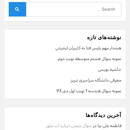
Search
for:
Search
نوشته‌های تازه
هشدار مهم پلیس فتا به کاربران اینترنتی
نمونه سوال هشتم متوسطه نوبت دوم
حاشیه نویسی
معرفی دانشگاه سراسری تبریز
نمونه سوال هندسه 1 نوبت اول دی 93
گفت‌وگو با دستیار هوشمند
دستیار هوشمند
آخرین دیدگاه‌ها
سلام! برای شروع گفت‌وگو لطفاً شماره تماس یا ایمیل خود را
وارد کنید.
فاطمه علی نیا
در
سوال شیمی درباره آب تبلور