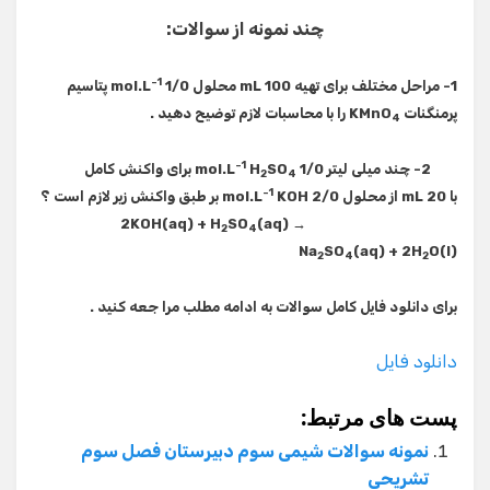
چند نمونه از سوالات:
-1
1- مراحل مختلف برای تهیه
100 محلول
mL
mol.L
1/0 پتاسیم
پرمنگنات
KMnO
را با محاسبات لازم توضیح دهید .
4
-1
2- چند میلی لیتر
SO
H
mol.L
1/0 برای واكنش كامل
2
4
-1
با
20 از محلول
mL
KOH
mol.L
2/0 بر طبق واكنش زیر لازم است ؟
2KOH(aq) + H
SO
(aq) →
2
4
Na
SO
(aq) + 2H
O(l)
2
4
2
برای دانلود فایل کامل سوالات به ادامه مطلب مرا جعه کنید .
دانلود فایل
پست های مرتبط:
نمونه سوالات شیمی سوم دبیرستان فصل سوم
تشریحی