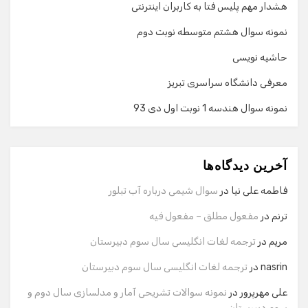
هشدار مهم پلیس فتا به کاربران اینترنتی
نمونه سوال هشتم متوسطه نوبت دوم
حاشیه نویسی
معرفی دانشگاه سراسری تبریز
نمونه سوال هندسه 1 نوبت اول دی 93
گفت‌وگو با دستیار هوشمند
دستیار هوشمند
آخرین دیدگاه‌ها
سلام! برای شروع گفت‌وگو لطفاً شماره تماس یا ایمیل خود را
وارد کنید.
فاطمه علی نیا
در
سوال شیمی درباره آب تبلور
نام
ترنم
در
مفعول مطلق – مفعول فیه
مریم
در
ترجمه لغات انگلیسی سال سوم دبیرستان
شماره تماس
nasrin
در
ترجمه لغات انگلیسی سال سوم دبیرستان
علی مهرپرور
در
نمونه سوالات تشریحی آمار و مدلسازی سال دوم و
سوم دبیرستان