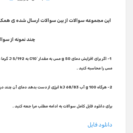
on
این مجموعه سوالات از بین سوالات ارسال شده ی همكا
چند نمونه از سوال
1- اگر برای افزایش دمای
50 مس به مقدار
g
˚C
10 به
J
5/192 
مس را محاسبه كنید .
2- هرگاه
100 آب
g
68/83 انرژی از دست بدهد دمای آن چند درجه تغییر می كند ؟
kJ
برای دانلود فایل کامل سوالات به ادامه مطلب مرا جعه کنید .
دانلود فایل