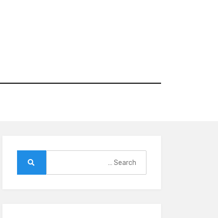
Ski
t
conten
Search
for:
Search