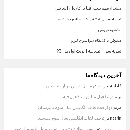
هشدار مهم پلیس فتا به کاربران اینترنتی
نمونه سوال هشتم متوسطه نوبت دوم
حاشیه نویسی
معرفی دانشگاه سراسری تبریز
نمونه سوال هندسه 1 نوبت اول دی 93
گفت‌وگو با دستیار هوشمند
دستیار هوشمند
آخرین دیدگاه‌ها
سلام! برای شروع گفت‌وگو لطفاً شماره تماس یا ایمیل خود را
وارد کنید.
فاطمه علی نیا
در
سوال شیمی درباره آب تبلور
نام
ترنم
در
مفعول مطلق – مفعول فیه
مریم
در
ترجمه لغات انگلیسی سال سوم دبیرستان
شماره تماس
nasrin
در
ترجمه لغات انگلیسی سال سوم دبیرستان
علی مهرپرور
در
نمونه سوالات تشریحی آمار و مدلسازی سال دوم و