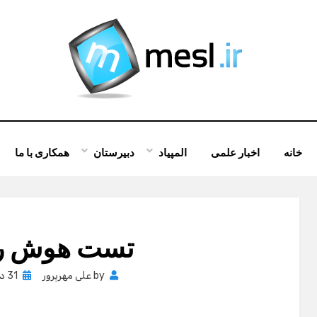
خانه
اخبار علمی
المپیاد
دبیرستان
همکاری با ما
تست هوش ر
Posted
by
علی مهرپرور
31 دسامبر , 2011
on