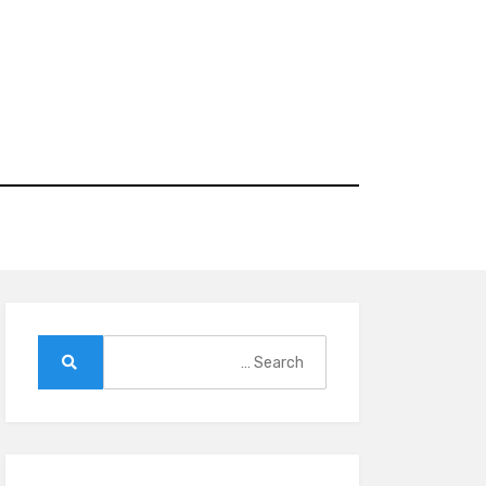
Ski
t
conten
Search
for:
Search