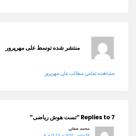
منتشر شده توسط
علی مهرپرور
مشاهده تمامی مطالب علی مهرپرور
7 Replies to “تست هوش ریاضی”
محمد صفایی
19 نوامبر , 2012 در 12:23 ق.ظ