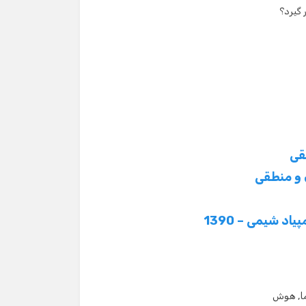
 گیرد؟
قی
و منطقی
د شیمی – 1390
ا
,
هوش