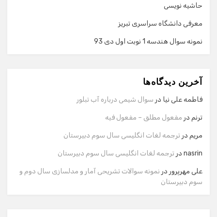
حاشیه نویسی
معرفی دانشگاه سراسری تبریز
نمونه سوال هندسه 1 نوبت اول دی 93
گفت‌وگو با دستیار هوشمند
دستیار هوشمند
آخرین دیدگاه‌ها
سلام! برای شروع گفت‌وگو لطفاً شماره تماس یا ایمیل خود را
وارد کنید.
فاطمه علی نیا
در
سوال شیمی درباره آب تبلور
نام
ترنم
در
مفعول مطلق – مفعول فیه
مریم
در
ترجمه لغات انگلیسی سال سوم دبیرستان
شماره تماس
nasrin
در
ترجمه لغات انگلیسی سال سوم دبیرستان
علی مهرپرور
در
نمونه سوالات تشریحی آمار و مدلسازی سال دوم و
سوم دبیرستان
ایمیل