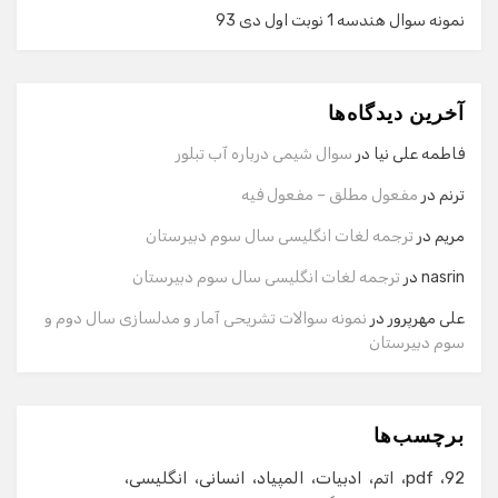
نمونه سوال هندسه 1 نوبت اول دی 93
گفت‌وگو با دستیار هوشمند
دستیار هوشمند
آخرین دیدگاه‌ها
سلام! برای شروع گفت‌وگو لطفاً شماره تماس یا ایمیل خود را
وارد کنید.
فاطمه علی نیا
در
سوال شیمی درباره آب تبلور
نام
ترنم
در
مفعول مطلق – مفعول فیه
مریم
در
ترجمه لغات انگلیسی سال سوم دبیرستان
شماره تماس
nasrin
در
ترجمه لغات انگلیسی سال سوم دبیرستان
علی مهرپرور
در
نمونه سوالات تشریحی آمار و مدلسازی سال دوم و
سوم دبیرستان
ایمیل
برچسب‌ها
شروع گفت‌وگو
92
pdf
اتم
ادبیات
المپیاد
انسانی
انگلیسی