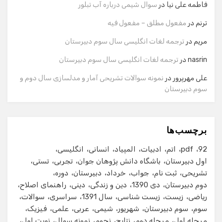
وارد کنید.
فاطمه علی نیا
در
سوال شیمی درباره آب تبلور
نام
ترنم
در
مفعول مطلق – مفعول فیه
مریم
در
ترجمه لغات انگلیسی سال سوم دبیرستان
شماره تماس
nasrin
در
ترجمه لغات انگلیسی سال سوم دبیرستان
علی مهرپرور
در
نمونه سوالات تشریحی آمار و مدلسازی سال دوم و
سوم دبیرستان
ایمیل
برچسب‌ها
شروع گفت‌وگو
92
pdf
اتم
ادبیات
المپیاد
انسانی
انگلیسی
اول دبیرستان
باشگاه دانش پژوهان جوان
تجربی
تستی
تشریحی
ثبت نام
جواب
خرداد
دبیرستان
دوره
دوم دبیرستان
دی 1390
دین و زندگی
دینی
راهنمای اصلاح
ریاضی
زیست
زیست شناسی
سال 1391
سراسری
سوالات
سوم
سوم دبیرستان
شهریور
شیمی
عربی
علمی
فیزیک
مرحله اول
مرحله دوم
نتایج
نجوم
نمونه سوال
نوبت اول