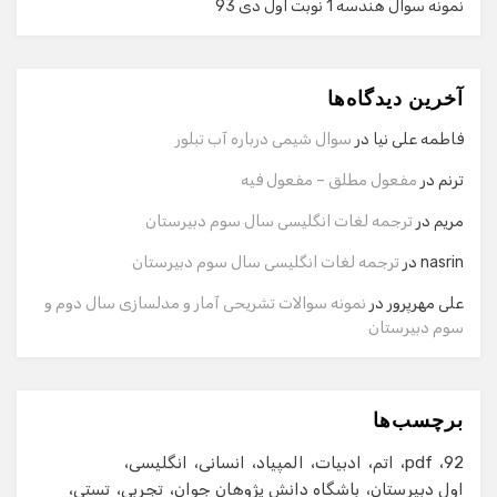
نمونه سوال هندسه 1 نوبت اول دی 93
گفت‌وگو با دستیار هوشمند
دستیار هوشمند
آخرین دیدگاه‌ها
سلام! برای شروع گفت‌وگو لطفاً شماره تماس یا ایمیل خود را
وارد کنید.
فاطمه علی نیا
در
سوال شیمی درباره آب تبلور
نام
ترنم
در
مفعول مطلق – مفعول فیه
مریم
در
ترجمه لغات انگلیسی سال سوم دبیرستان
شماره تماس
nasrin
در
ترجمه لغات انگلیسی سال سوم دبیرستان
علی مهرپرور
در
نمونه سوالات تشریحی آمار و مدلسازی سال دوم و
سوم دبیرستان
ایمیل
برچسب‌ها
شروع گفت‌وگو
92
pdf
اتم
ادبیات
المپیاد
انسانی
انگلیسی
اول دبیرستان
باشگاه دانش پژوهان جوان
تجربی
تستی