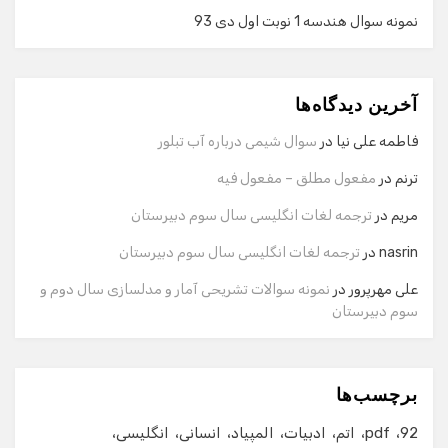
نمونه سوال هندسه 1 نوبت اول دی 93
گفت‌وگو با دستیار هوشمند
دستیار هوشمند
آخرین دیدگاه‌ها
سلام! برای شروع گفت‌وگو لطفاً شماره تماس یا ایمیل خود را
وارد کنید.
فاطمه علی نیا
در
سوال شیمی درباره آب تبلور
نام
ترنم
در
مفعول مطلق – مفعول فیه
مریم
در
ترجمه لغات انگلیسی سال سوم دبیرستان
شماره تماس
nasrin
در
ترجمه لغات انگلیسی سال سوم دبیرستان
علی مهرپرور
در
نمونه سوالات تشریحی آمار و مدلسازی سال دوم و
سوم دبیرستان
ایمیل
برچسب‌ها
شروع گفت‌وگو
92
pdf
اتم
ادبیات
المپیاد
انسانی
انگلیسی