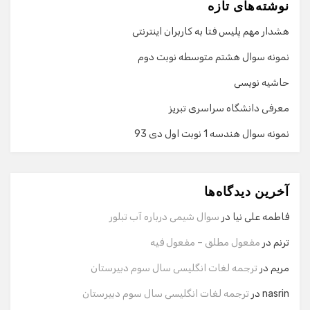
نوشته‌های تازه
هشدار مهم پلیس فتا به کاربران اینترنتی
نمونه سوال هشتم متوسطه نوبت دوم
حاشیه نویسی
معرفی دانشگاه سراسری تبریز
نمونه سوال هندسه 1 نوبت اول دی 93
گفت‌وگو با دستیار هوشمند
دستیار هوشمند
آخرین دیدگاه‌ها
سلام! برای شروع گفت‌وگو لطفاً شماره تماس یا ایمیل خود را
وارد کنید.
فاطمه علی نیا
در
سوال شیمی درباره آب تبلور
نام
ترنم
در
مفعول مطلق – مفعول فیه
مریم
در
ترجمه لغات انگلیسی سال سوم دبیرستان
شماره تماس
nasrin
در
ترجمه لغات انگلیسی سال سوم دبیرستان