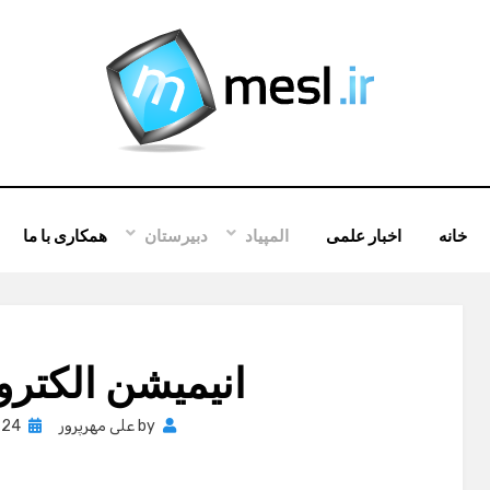
خانه
اخبار علمی
المپیاد
دبیرستان
همکاری با ما
انیمیشن الکترو
Posted
by
علی مهرپرور
24 ژوئن , 2012
on