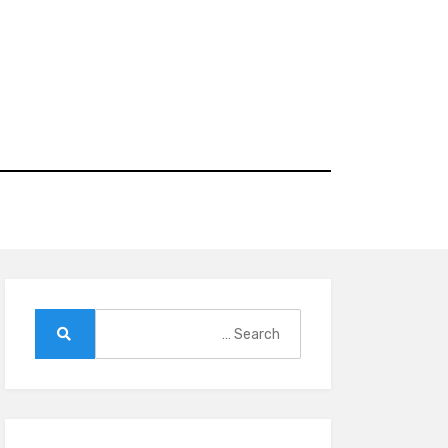
Ski
t
conten
Search
for:
Search