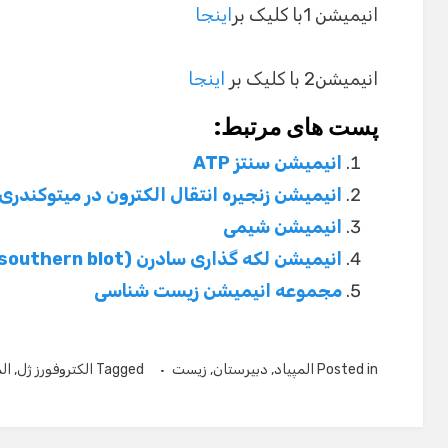
انیمیشن 1با کلیک بر
اینجا
انیمیشن2 با کلیک بر
اینجا
پست های مرتبط:
انیمیشن سنتز ATP
انیمیشن زنجیره انتقال الکترون در میتوکندری
انیمیشن شیمی
انیمیشن لکه گذاری سادرن (southern blot)
مجموعه انیمیشن زیست شناسی
Posted in
المپیاد
,
دبیرستان
,
زیست
Tagged
الکتروفورز ژل
,
ال