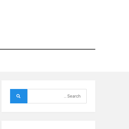
Ski
t
conten
Search
for:
Search