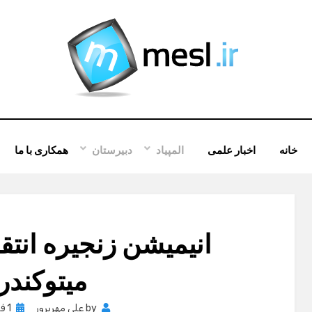
خانه
اخبار علمی
المپیاد
دبیرستان
همکاری با ما
انیمیشن زنجیره انتق
میتوکندر
osted
by
علی مهرپرور
1 فوریه , 2012