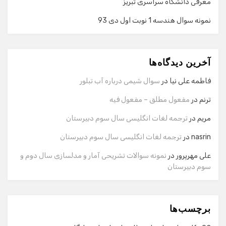
معرفی دانشگاه سراسری تبریز
نمونه سوال هندسه 1 نوبت اول دی 93
گفت‌وگو با دستیار هوشمند
دستیار هوشمند
آخرین دیدگاه‌ها
سلام! برای شروع گفت‌وگو لطفاً شماره تماس یا ایمیل خود را
وارد کنید.
فاطمه علی نیا
در
سوال شیمی درباره آب تبلور
نام
ترنم
در
مفعول مطلق – مفعول فیه
مریم
در
ترجمه لغات انگلیسی سال سوم دبیرستان
شماره تماس
nasrin
در
ترجمه لغات انگلیسی سال سوم دبیرستان
علی مهرپرور
در
نمونه سوالات تشریحی آمار و مدلسازی سال دوم و
سوم دبیرستان
ایمیل
برچسب‌ها
شروع گفت‌وگو