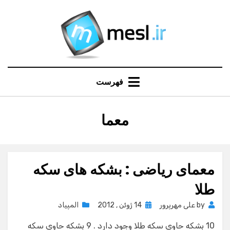
Ski
t
conten
فهرست
:
معما
برچسب
معمای ریاضی : بشکه های سکه
طلا
Posted
by
علی مهرپرور
14 ژوئن , 2012
المپیاد
on
10 بشکه حاوی سکه طلا وجود دارد . 9 بشکه حاوی سکه