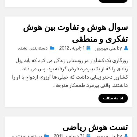
سوال هوش و تفاوت بین هوش
تفکری و منطقی
Posted
by
علی مهرپرور
1 ژانویه , 2012
دسته‌بندی نشده
on
روزگاری یک کشاورز در روستایی زندگی می کرد که باید پول
زیادی را که از یک پیرمرد قرض گرفته بود، پس می داد.
کشاورز دختر زیبایی داشت که خیلی ها آرزوی ازدواج با او را
داشتند. وقتی پیرمرد طمعکار متوجه…
ادامه مطلب
تست هوش ریاضی
Posted
by
علی مهرپرور
31 دسامبر , 2011
دسته‌بندی نشده