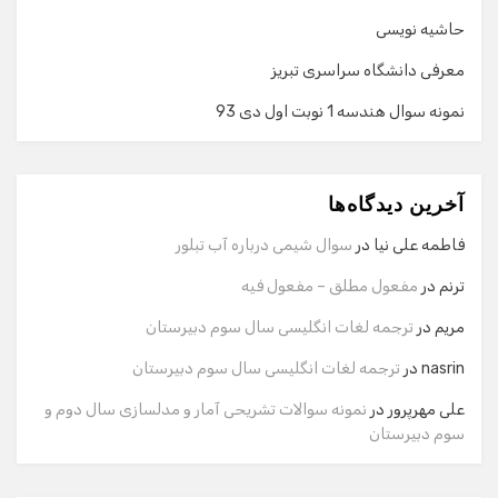
حاشیه نویسی
معرفی دانشگاه سراسری تبریز
نمونه سوال هندسه 1 نوبت اول دی 93
گفت‌وگو با دستیار هوشمند
دستیار هوشمند
آخرین دیدگاه‌ها
سلام! برای شروع گفت‌وگو لطفاً شماره تماس یا ایمیل خود را
وارد کنید.
فاطمه علی نیا
در
سوال شیمی درباره آب تبلور
نام
ترنم
در
مفعول مطلق – مفعول فیه
مریم
در
ترجمه لغات انگلیسی سال سوم دبیرستان
شماره تماس
nasrin
در
ترجمه لغات انگلیسی سال سوم دبیرستان
علی مهرپرور
در
نمونه سوالات تشریحی آمار و مدلسازی سال دوم و
سوم دبیرستان
ایمیل