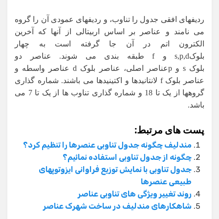
ردیفهای افقی جدول را تناوب، و ردیفهای عمودی آن را گروه
می نامند و عناصر بر اساس اربیتالی از آنها که آخرین
الکترون اتم در آن جا گرفته است به چهار
بلوکs,p,d و f طبقه بندی می شوند. عناصر دو
بلوک s و pعناصر اصلی، عناصر بلوک d عناصر واسطه و
عناصر بلوک f لانتانیدها و اکتینیدها می باشند.
شماره گذاری
گروهها از یک تا 18 و شماره گذاری تناوب ها از یک تا 7 می
باشد.
پست های مرتبط:
مندلیف چگونه جدول تناوبی عنصرها را تنظیم کرد؟
چگونه از جدول تناوبی استفاده نمائیم؟
جدول تناوبی با نمایش توزیع فراوانی ایزوتوپهای
طبیعی عنصرها
روند تغییر ویژگی های تناوبی عناصر
شاهکارهای مندلیف در ساخت شهرک عناصر