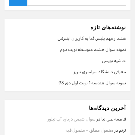
for:
Search
نوشته‌های تازه
هشدار مهم پلیس فتا به کاربران اینترنتی
نمونه سوال هشتم متوسطه نوبت دوم
حاشیه نویسی
معرفی دانشگاه سراسری تبریز
نمونه سوال هندسه 1 نوبت اول دی 93
گفت‌وگو با دستیار هوشمند
دستیار هوشمند
آخرین دیدگاه‌ها
سلام! برای شروع گفت‌وگو لطفاً شماره تماس یا ایمیل خود را
وارد کنید.
فاطمه علی نیا
در
سوال شیمی درباره آب تبلور
نام
ترنم
در
مفعول مطلق – مفعول فیه