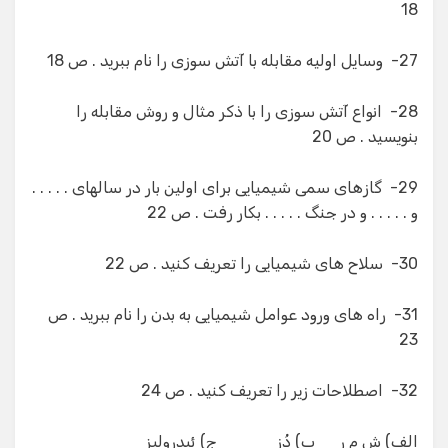
18
27- وسایل اولیه مقابله با آتش سوزی را نام ببرید . ص 18
28- انواع آتش سوزی را با ذكر مثال و روش مقابله را
بنویسید . ص 20
29- گازهای سمی شیمیایی برای اولین بار در سالهای . . . . .
و . . . . . و در جنگ . . . . . بكار رفت . ص 22
30- سلاح های شیمیایی را تعریف كنید . ص 22
31- راه های ورود عوامل شیمیایی به بدن را نام ببرید . ص
23
32- اصطلاحات زیر را تعریف كنید . ص 24
الف) ش م ر ب) دُز ج) ئیدرولیز