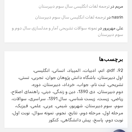
مریم
در
ترجمه لغات انگلیسی سال سوم دبیرستان
شماره تماس
nasrin
در
ترجمه لغات انگلیسی سال سوم دبیرستان
علی مهرپرور
در
نمونه سوالات تشریحی آمار و مدلسازی سال دوم و
سوم دبیرستان
ایمیل
برچسب‌ها
شروع گفت‌وگو
92
pdf
اتم
ادبیات
المپیاد
انسانی
انگلیسی
اول دبیرستان
باشگاه دانش پژوهان جوان
تجربی
تستی
تشریحی
ثبت نام
جواب
خرداد
دبیرستان
دوره
دوم دبیرستان
دی 1390
دین و زندگی
دینی
راهنمای اصلاح
ریاضی
زیست
زیست شناسی
سال 1391
سراسری
سوالات
سوم
سوم دبیرستان
شهریور
شیمی
عربی
علمی
فیزیک
مرحله اول
مرحله دوم
نتایج
نجوم
نمونه سوال
نوبت اول
نوبت دوم
پاسخ
پیش دانشگاهی
کنکور