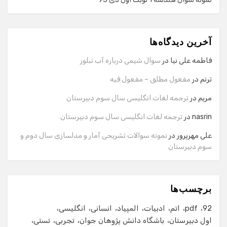
گفت‌وگو با دستیار هوشمند
دستیار هوشمند
آخرین دیدگاه‌ها
سلام! برای شروع گفت‌وگو لطفاً شماره تماس یا ایمیل خود را
وارد کنید.
فاطمه علی نیا
در
سوال شیمی درباره آب تبلور
نام
ترنم
در
مفعول مطلق – مفعول فیه
مریم
در
ترجمه لغات انگلیسی سال سوم دبیرستان
شماره تماس
nasrin
در
ترجمه لغات انگلیسی سال سوم دبیرستان
علی مهرپرور
در
نمونه سوالات تشریحی آمار و مدلسازی سال دوم و
سوم دبیرستان
ایمیل
برچسب‌ها
شروع گفت‌وگو
92
pdf
اتم
ادبیات
المپیاد
انسانی
انگلیسی
اول دبیرستان
باشگاه دانش پژوهان جوان
تجربی
تستی