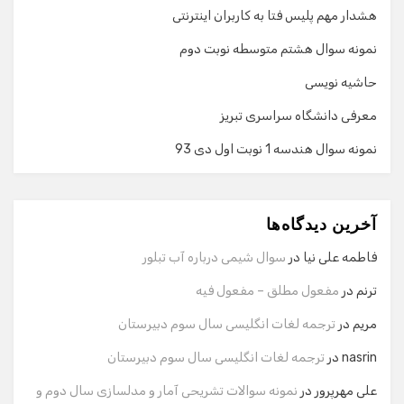
هشدار مهم پلیس فتا به کاربران اینترنتی
نمونه سوال هشتم متوسطه نوبت دوم
حاشیه نویسی
معرفی دانشگاه سراسری تبریز
نمونه سوال هندسه 1 نوبت اول دی 93
گفت‌وگو با دستیار هوشمند
دستیار هوشمند
آخرین دیدگاه‌ها
سلام! برای شروع گفت‌وگو لطفاً شماره تماس یا ایمیل خود را
وارد کنید.
فاطمه علی نیا
در
سوال شیمی درباره آب تبلور
نام
ترنم
در
مفعول مطلق – مفعول فیه
مریم
در
ترجمه لغات انگلیسی سال سوم دبیرستان
شماره تماس
nasrin
در
ترجمه لغات انگلیسی سال سوم دبیرستان
علی مهرپرور
در
نمونه سوالات تشریحی آمار و مدلسازی سال دوم و