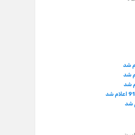
مپیوتر