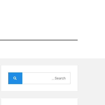
Ski
t
conten
Search
for:
Search