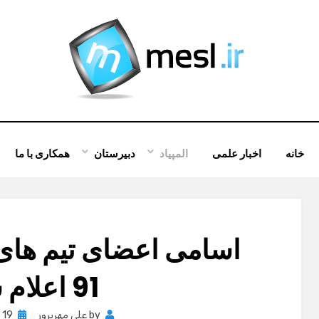
خانه
اخبار علمی
المپیاد
دبیرستان
همکاری با ما
اسامی اعضای تیم های ا
91 اعلام شد
osted
by
علی مهرپرور
19 ژوئن , 2012