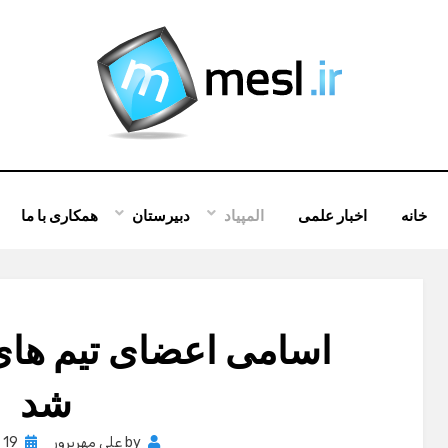
خانه
اخبار علمی
المپیاد
دبیرستان
همکاری با ما
اسامی اعضای تیم های 
شد
osted
by
علی مهرپرور
19 ژوئن , 2012