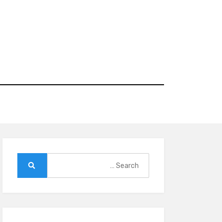
Ski
t
conten
Search
for:
Search