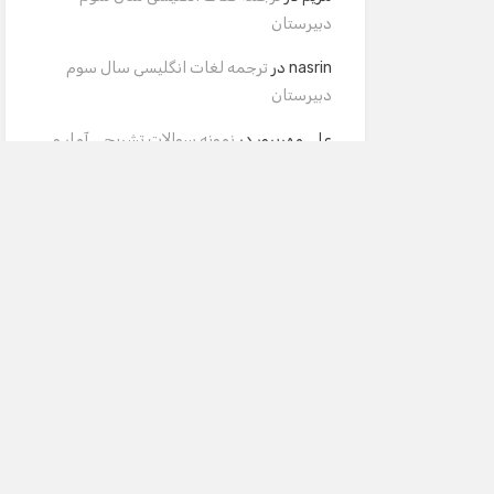
دبیرستان
nasrin
در
ترجمه لغات انگلیسی سال سوم
دبیرستان
علی مهرپرور
در
نمونه سوالات تشریحی آمار و
مدلسازی سال دوم و سوم دبیرستان
برچسب‌ها
92
pdf
اتم
ادبیات
المپیاد
انسانی
انگلیسی
اول دبیرستان
باشگاه دانش پژوهان جوان
تجربی
تستی
تشریحی
ثبت نام
جواب
خرداد
دبیرستان
دوره