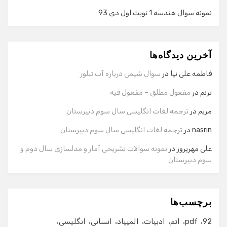
نمونه سوال هندسه 1 نوبت اول دی 93
گفت‌وگو با دستیار هوشمند
دستیار هوشمند
آخرین دیدگاه‌ها
سلام! برای شروع گفت‌وگو لطفاً شماره تماس یا ایمیل خود را
وارد کنید.
فاطمه علی نیا
در
سوال شیمی درباره آب تبلور
نام
ترنم
در
مفعول مطلق – مفعول فیه
مریم
در
ترجمه لغات انگلیسی سال سوم دبیرستان
شماره تماس
nasrin
در
ترجمه لغات انگلیسی سال سوم دبیرستان
علی مهرپرور
در
نمونه سوالات تشریحی آمار و مدلسازی سال دوم و
سوم دبیرستان
ایمیل
برچسب‌ها
شروع گفت‌وگو
92
pdf
اتم
ادبیات
المپیاد
انسانی
انگلیسی