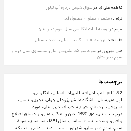
وارد کنید.
فاطمه علی نیا
در
سوال شیمی درباره آب تبلور
نام
ترنم
در
مفعول مطلق – مفعول فیه
مریم
در
ترجمه لغات انگلیسی سال سوم دبیرستان
شماره تماس
nasrin
در
ترجمه لغات انگلیسی سال سوم دبیرستان
علی مهرپرور
در
نمونه سوالات تشریحی آمار و مدلسازی سال دوم و
سوم دبیرستان
ایمیل
برچسب‌ها
شروع گفت‌وگو
92
pdf
اتم
ادبیات
المپیاد
انسانی
انگلیسی
اول دبیرستان
باشگاه دانش پژوهان جوان
تجربی
تستی
تشریحی
ثبت نام
جواب
خرداد
دبیرستان
دوره
دوم دبیرستان
دی 1390
دین و زندگی
دینی
راهنمای اصلاح
ریاضی
زیست
زیست شناسی
سال 1391
سراسری
سوالات
سوم
سوم دبیرستان
شهریور
شیمی
عربی
علمی
فیزیک