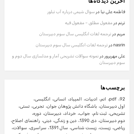
آخرین دیدگاه‌ها
سلام! برای شروع گفت‌وگو لطفاً شماره تماس یا ایمیل خود را
وارد کنید.
فاطمه علی نیا
در
سوال شیمی درباره آب تبلور
نام
ترنم
در
مفعول مطلق – مفعول فیه
مریم
در
ترجمه لغات انگلیسی سال سوم دبیرستان
شماره تماس
nasrin
در
ترجمه لغات انگلیسی سال سوم دبیرستان
علی مهرپرور
در
نمونه سوالات تشریحی آمار و مدلسازی سال دوم و
سوم دبیرستان
ایمیل
برچسب‌ها
شروع گفت‌وگو
92
pdf
اتم
ادبیات
المپیاد
انسانی
انگلیسی
اول دبیرستان
باشگاه دانش پژوهان جوان
تجربی
تستی
تشریحی
ثبت نام
جواب
خرداد
دبیرستان
دوره
دوم دبیرستان
دی 1390
دین و زندگی
دینی
راهنمای اصلاح
ریاضی
زیست
زیست شناسی
سال 1391
سراسری
سوالات