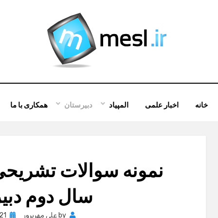
خانه
اخبار علمی
المپیاد
دبیرستان
همکاری با ما
نمونه سوالات تشریحی
سال دوم دبی
osted
by
علی مهرپرور
21 مه , 012