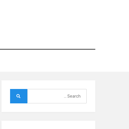
Ski
t
conten
Search
for:
Search