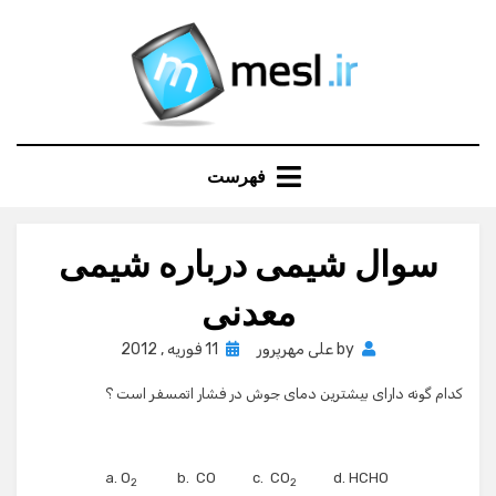
Ski
t
conten
فهرست
سوال شیمی درباره شیمی
معدنی
Posted
by
علی مهرپرور
11 فوریه , 2012
on
کدام گونه دارای بیشترین دمای جوش در فشار اتمسفر است ؟
b. CO c. CO
d. HCHO
a. O
2
2