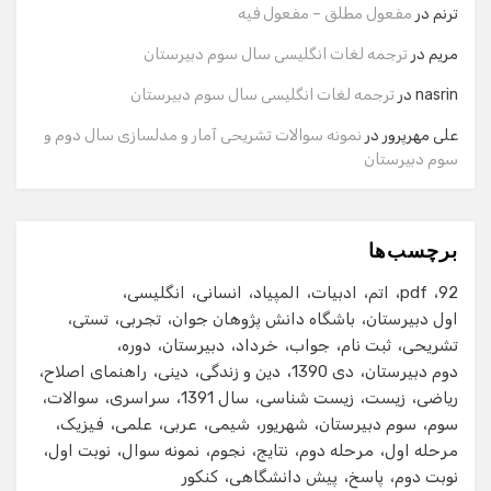
نام
ترنم
در
مفعول مطلق – مفعول فیه
مریم
در
ترجمه لغات انگلیسی سال سوم دبیرستان
شماره تماس
nasrin
در
ترجمه لغات انگلیسی سال سوم دبیرستان
علی مهرپرور
در
نمونه سوالات تشریحی آمار و مدلسازی سال دوم و
سوم دبیرستان
ایمیل
برچسب‌ها
شروع گفت‌وگو
92
pdf
اتم
ادبیات
المپیاد
انسانی
انگلیسی
اول دبیرستان
باشگاه دانش پژوهان جوان
تجربی
تستی
تشریحی
ثبت نام
جواب
خرداد
دبیرستان
دوره
دوم دبیرستان
دی 1390
دین و زندگی
دینی
راهنمای اصلاح
ریاضی
زیست
زیست شناسی
سال 1391
سراسری
سوالات
سوم
سوم دبیرستان
شهریور
شیمی
عربی
علمی
فیزیک
مرحله اول
مرحله دوم
نتایج
نجوم
نمونه سوال
نوبت اول
نوبت دوم
پاسخ
پیش دانشگاهی
کنکور