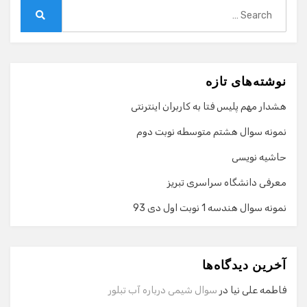
Search
for:
Search
نوشته‌های تازه
هشدار مهم پلیس فتا به کاربران اینترنتی
نمونه سوال هشتم متوسطه نوبت دوم
حاشیه نویسی
معرفی دانشگاه سراسری تبریز
نمونه سوال هندسه 1 نوبت اول دی 93
گفت‌وگو با دستیار هوشمند
دستیار هوشمند
آخرین دیدگاه‌ها
سلام! برای شروع گفت‌وگو لطفاً شماره تماس یا ایمیل خود را
وارد کنید.
فاطمه علی نیا
در
سوال شیمی درباره آب تبلور