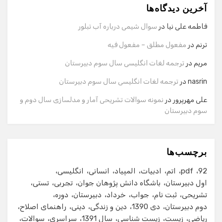
آخرین دیدگاه‌ها
سلام! برای شروع گفت‌وگو لطفاً شماره تماس یا ایمیل خود را
وارد کنید.
فاطمه علی نیا
در
سوال شیمی درباره آب تبلور
نام
ترنم
در
مفعول مطلق – مفعول فیه
مریم
در
ترجمه لغات انگلیسی سال سوم دبیرستان
شماره تماس
nasrin
در
ترجمه لغات انگلیسی سال سوم دبیرستان
علی مهرپرور
در
نمونه سوالات تشریحی آمار و مدلسازی سال دوم و
سوم دبیرستان
ایمیل
برچسب‌ها
شروع گفت‌وگو
92
pdf
اتم
ادبیات
المپیاد
انسانی
انگلیسی
اول دبیرستان
باشگاه دانش پژوهان جوان
تجربی
تستی
تشریحی
ثبت نام
جواب
خرداد
دبیرستان
دوره
دوم دبیرستان
دی 1390
دین و زندگی
دینی
راهنمای اصلاح
ریاضی
زیست
زیست شناسی
سال 1391
سراسری
سوالات