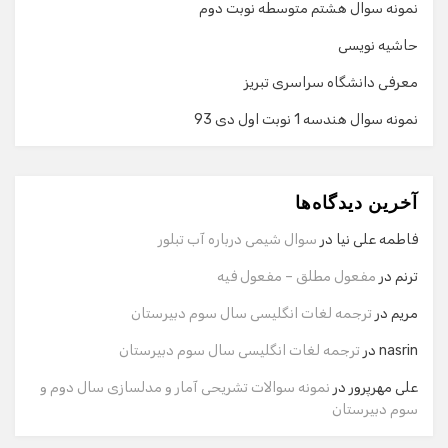
نمونه سوال هشتم متوسطه نوبت دوم
حاشیه نویسی
معرفی دانشگاه سراسری تبریز
نمونه سوال هندسه 1 نوبت اول دی 93
گفت‌وگو با دستیار هوشمند
دستیار هوشمند
آخرین دیدگاه‌ها
سلام! برای شروع گفت‌وگو لطفاً شماره تماس یا ایمیل خود را
وارد کنید.
فاطمه علی نیا
در
سوال شیمی درباره آب تبلور
نام
ترنم
در
مفعول مطلق – مفعول فیه
مریم
در
ترجمه لغات انگلیسی سال سوم دبیرستان
شماره تماس
nasrin
در
ترجمه لغات انگلیسی سال سوم دبیرستان
علی مهرپرور
در
نمونه سوالات تشریحی آمار و مدلسازی سال دوم و
سوم دبیرستان
ایمیل