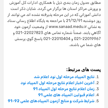
مطابق جدول زمان بندي ذيل با همكاري ادارات كل آموزش
و پرورش مراكز استان ها برگزار مي گردد. شايان ذكر است
دانش آموزاني كه در اين مرحله پذيرفته نشده اند مي توانند از
روز دوشنبه 21/12/91 با مراجعه به پايگاه اطلاع رساني سناد
به نشاني www.sanaad.medu.ir از وضعيت آزمون خود
آگاهي يابند. ضمناً شماره تماس هاي 22027823-021 و
22019967-021 و 22010404-021 پاسخ گوي پرسش
هاي شما مي باشند.
پست های مرتبط:
نتایج المپیاد مرحله اول نود اعلام شد
آخرین اخبار اعلام نتایج مرحله اول المپیاد نود
زمان اعلام نتایج مرحله اول المپیاد 91
اعلام قبولین المپیاد های علمی 91
شرایط شرکت و منابع آزمون المپیادهای علمی 92-91