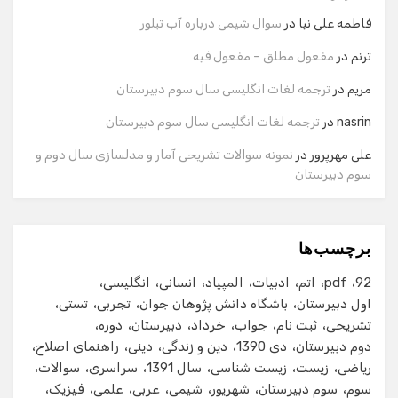
وارد کنید.
فاطمه علی نیا
در
سوال شیمی درباره آب تبلور
نام
ترنم
در
مفعول مطلق – مفعول فیه
مریم
در
ترجمه لغات انگلیسی سال سوم دبیرستان
شماره تماس
nasrin
در
ترجمه لغات انگلیسی سال سوم دبیرستان
علی مهرپرور
در
نمونه سوالات تشریحی آمار و مدلسازی سال دوم و
سوم دبیرستان
ایمیل
برچسب‌ها
شروع گفت‌وگو
92
pdf
اتم
ادبیات
المپیاد
انسانی
انگلیسی
اول دبیرستان
باشگاه دانش پژوهان جوان
تجربی
تستی
تشریحی
ثبت نام
جواب
خرداد
دبیرستان
دوره
دوم دبیرستان
دی 1390
دین و زندگی
دینی
راهنمای اصلاح
ریاضی
زیست
زیست شناسی
سال 1391
سراسری
سوالات
سوم
سوم دبیرستان
شهریور
شیمی
عربی
علمی
فیزیک