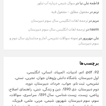
وارد کنید.
فاطمه علی نیا
در
سوال شیمی درباره آب تبلور
نام
ترنم
در
مفعول مطلق – مفعول فیه
مریم
در
ترجمه لغات انگلیسی سال سوم دبیرستان
شماره تماس
nasrin
در
ترجمه لغات انگلیسی سال سوم دبیرستان
علی مهرپرور
در
نمونه سوالات تشریحی آمار و مدلسازی سال دوم و
سوم دبیرستان
ایمیل
برچسب‌ها
شروع گفت‌وگو
92
pdf
اتم
ادبیات
المپیاد
انسانی
انگلیسی
اول دبیرستان
باشگاه دانش پژوهان جوان
تجربی
تستی
تشریحی
ثبت نام
جواب
خرداد
دبیرستان
دوره
دوم دبیرستان
دی 1390
دین و زندگی
دینی
راهنمای اصلاح
ریاضی
زیست
زیست شناسی
سال 1391
سراسری
سوالات
سوم
سوم دبیرستان
شهریور
شیمی
عربی
علمی
فیزیک