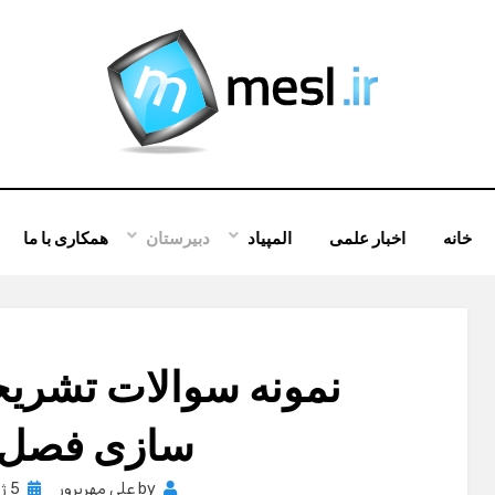
خانه
اخبار علمی
المپیاد
دبیرستان
همکاری با ما
نمونه سوالات تشریح
سازی فصل 
osted
by
علی مهرپرور
5 ژانویه , 2012