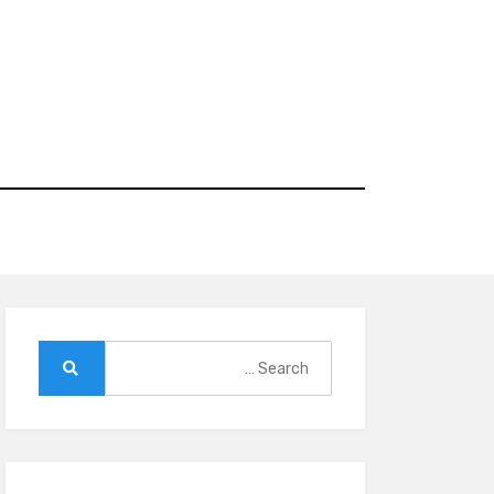
Ski
t
conten
Search
for:
Search