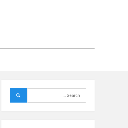
Ski
t
conten
Search
for:
Search