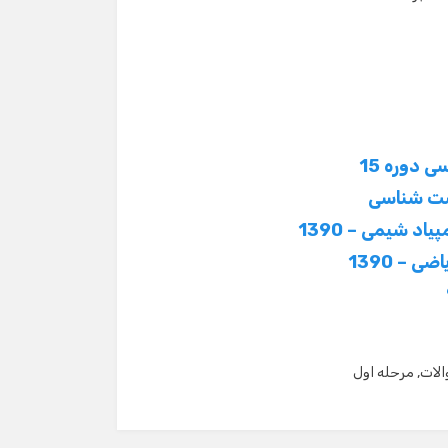
 دوره 15
یست شناسی
د شیمی – 1390
 – 1390
لات
,
مرحله اول