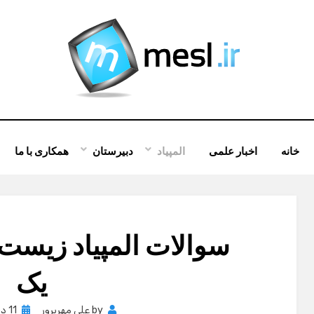
خانه
اخبار علمی
المپیاد
دبیرستان
همکاری با ما
یک
Posted
by
علی مهرپرور
11 دسامبر , 2011