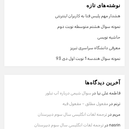
نوشته‌های تازه
هشدار مهم پلیس فتا به کاربران اینترنتی
نمونه سوال هشتم متوسطه نوبت دوم
حاشیه نویسی
معرفی دانشگاه سراسری تبریز
نمونه سوال هندسه 1 نوبت اول دی 93
گفت‌وگو با دستیار هوشمند
دستیار هوشمند
آخرین دیدگاه‌ها
سلام! برای شروع گفت‌وگو لطفاً شماره تماس یا ایمیل خود را
وارد کنید.
فاطمه علی نیا
در
سوال شیمی درباره آب تبلور
نام
ترنم
در
مفعول مطلق – مفعول فیه
مریم
در
ترجمه لغات انگلیسی سال سوم دبیرستان
شماره تماس
nasrin
در
ترجمه لغات انگلیسی سال سوم دبیرستان