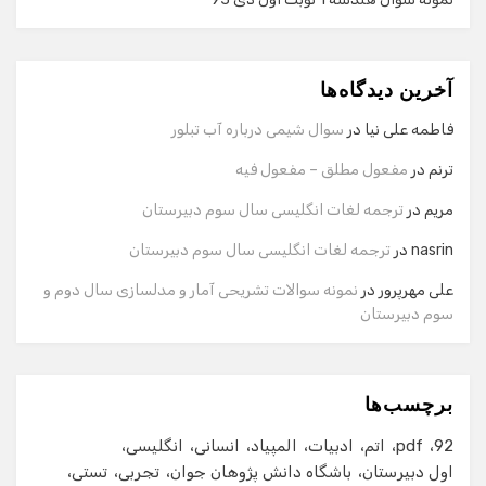
گفت‌وگو با دستیار هوشمند
دستیار هوشمند
آخرین دیدگاه‌ها
سلام! برای شروع گفت‌وگو لطفاً شماره تماس یا ایمیل خود را
وارد کنید.
فاطمه علی نیا
در
سوال شیمی درباره آب تبلور
نام
ترنم
در
مفعول مطلق – مفعول فیه
مریم
در
ترجمه لغات انگلیسی سال سوم دبیرستان
شماره تماس
nasrin
در
ترجمه لغات انگلیسی سال سوم دبیرستان
علی مهرپرور
در
نمونه سوالات تشریحی آمار و مدلسازی سال دوم و
سوم دبیرستان
ایمیل
برچسب‌ها
شروع گفت‌وگو
92
pdf
اتم
ادبیات
المپیاد
انسانی
انگلیسی
اول دبیرستان
باشگاه دانش پژوهان جوان
تجربی
تستی