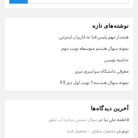
Search
نوشته‌های تازه
هشدار مهم پلیس فتا به کاربران اینترنتی
نمونه سوال هشتم متوسطه نوبت دوم
حاشیه نویسی
معرفی دانشگاه سراسری تبریز
نمونه سوال هندسه 1 نوبت اول دی 93
گفت‌وگو با دستیار هوشمند
دستیار هوشمند
آخرین دیدگاه‌ها
سلام! برای شروع گفت‌وگو لطفاً شماره تماس یا ایمیل خود را
وارد کنید.
فاطمه علی نیا
در
سوال شیمی درباره آب تبلور
نام
ترنم
در
مفعول مطلق – مفعول فیه