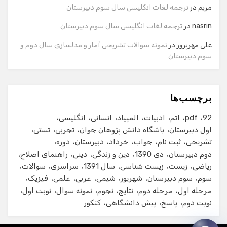
مریم
در
ترجمه لغات انگلیسی سال سوم دبیرستان
شماره تماس
nasrin
در
ترجمه لغات انگلیسی سال سوم دبیرستان
علی مهرپرور
در
نمونه سوالات تشریحی آمار و مدلسازی سال دوم و
سوم دبیرستان
ایمیل
برچسب‌ها
شروع گفت‌وگو
92
pdf
اتم
ادبیات
المپیاد
انسانی
انگلیسی
اول دبیرستان
باشگاه دانش پژوهان جوان
تجربی
تستی
تشریحی
ثبت نام
جواب
خرداد
دبیرستان
دوره
دوم دبیرستان
دی 1390
دین و زندگی
دینی
راهنمای اصلاح
ریاضی
زیست
زیست شناسی
سال 1391
سراسری
سوالات
سوم
سوم دبیرستان
شهریور
شیمی
عربی
علمی
فیزیک
مرحله اول
مرحله دوم
نتایج
نجوم
نمونه سوال
نوبت اول
نوبت دوم
پاسخ
پیش دانشگاهی
کنکور