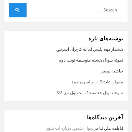
Search
for:
Search
نوشته‌های تازه
هشدار مهم پلیس فتا به کاربران اینترنتی
نمونه سوال هشتم متوسطه نوبت دوم
حاشیه نویسی
معرفی دانشگاه سراسری تبریز
نمونه سوال هندسه 1 نوبت اول دی 93
گفت‌وگو با دستیار هوشمند
دستیار هوشمند
آخرین دیدگاه‌ها
سلام! برای شروع گفت‌وگو لطفاً شماره تماس یا ایمیل خود را
وارد کنید.
فاطمه علی نیا
در
سوال شیمی درباره آب تبلور