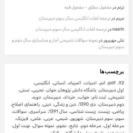
نام
ترنم
در
مفعول مطلق – مفعول فیه
مریم
در
ترجمه لغات انگلیسی سال سوم دبیرستان
شماره تماس
nasrin
در
ترجمه لغات انگلیسی سال سوم دبیرستان
علی مهرپرور
در
نمونه سوالات تشریحی آمار و مدلسازی سال دوم و
سوم دبیرستان
ایمیل
برچسب‌ها
شروع گفت‌وگو
92
pdf
اتم
ادبیات
المپیاد
انسانی
انگلیسی
اول دبیرستان
باشگاه دانش پژوهان جوان
تجربی
تستی
تشریحی
ثبت نام
جواب
خرداد
دبیرستان
دوره
دوم دبیرستان
دی 1390
دین و زندگی
دینی
راهنمای اصلاح
ریاضی
زیست
زیست شناسی
سال 1391
سراسری
سوالات
سوم
سوم دبیرستان
شهریور
شیمی
عربی
علمی
فیزیک
مرحله اول
مرحله دوم
نتایج
نجوم
نمونه سوال
نوبت اول
نوبت دوم
پاسخ
پیش دانشگاهی
کنکور