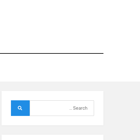
Ski
t
conten
Search
for:
Search