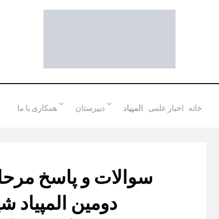
خانه
اخبار علمی
المپیاد
دبیرستان
همکاری با ما
سوالات و پاسخ مرحل
دومین المپیاد شیمی
sted
by
علی مهرپرور
5 مه , 2012