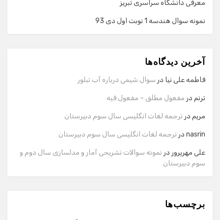
معرفی دانشگاه سراسری تبریز
نمونه سوال هندسه 1 نوبت اول دی 93
گفت‌وگو با دستیار هوشمند
دستیار هوشمند
آخرین دیدگاه‌ها
سلام! برای شروع گفت‌وگو لطفاً شماره تماس یا ایمیل خود را
وارد کنید.
فاطمه علی نیا
در
سوال شیمی درباره آب تبلور
نام
ترنم
در
مفعول مطلق – مفعول فیه
مریم
در
ترجمه لغات انگلیسی سال سوم دبیرستان
شماره تماس
nasrin
در
ترجمه لغات انگلیسی سال سوم دبیرستان
علی مهرپرور
در
نمونه سوالات تشریحی آمار و مدلسازی سال دوم و
سوم دبیرستان
ایمیل
برچسب‌ها
شروع گفت‌وگو