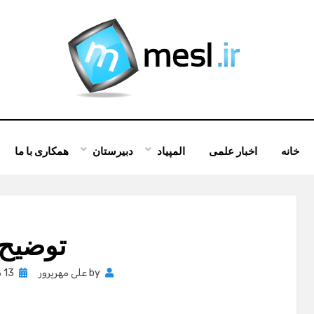
خانه
اخبار علمی
المپیاد
دبیرستان
همکاری با ما
توضیح
Posted
by
علی مهرپرور
13 نوامبر , 2011
on