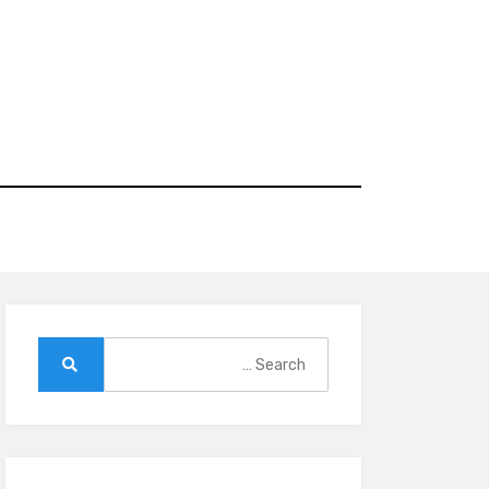
Ski
t
conten
Search
for:
Search