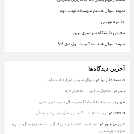
نمونه سوال هشتم متوسطه نوبت دوم
حاشیه نویسی
معرفی دانشگاه سراسری تبریز
نمونه سوال هندسه 1 نوبت اول دی 93
گفت‌وگو با دستیار هوشمند
دستیار هوشمند
آخرین دیدگاه‌ها
سلام! برای شروع گفت‌وگو لطفاً شماره تماس یا ایمیل خود را
وارد کنید.
فاطمه علی نیا
در
سوال شیمی درباره آب تبلور
نام
ترنم
در
مفعول مطلق – مفعول فیه
مریم
در
ترجمه لغات انگلیسی سال سوم دبیرستان
شماره تماس
nasrin
در
ترجمه لغات انگلیسی سال سوم دبیرستان
علی مهرپرور
در
نمونه سوالات تشریحی آمار و مدلسازی سال دوم و
سوم دبیرستان
ایمیل