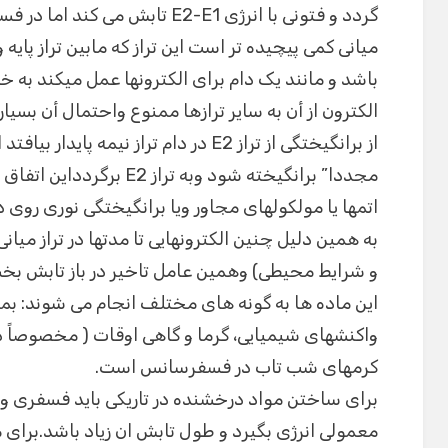
گردد و فتونی با انرژی E2-E1 تابش
میانی کمی پیچیده تر است این تراز که مابین تراز پایه و 
باشد و مانند یک دام برای الکترونها عمل میکند به خ
الکترون از أن به سایر ترازها ممنوع واحتمال أن بسیا
از برانگیختگی از تراز E2 در دام تراز نیمه
مجددا” برانگیخته شود وبه تر
اتمها یا مولکولهای مجاور ویا برانگیختگی نوری روی
به همین دلیل چنین الکترونهایی تا مدتها در تراز میان
و شرایط محیطی) وهمین عامل تاخیر در باز تابش بخ
این ماده ها به گونه های مختلف انجام می شوند: بمبار
واکنشهای شیمیایی، گرما و گاهی اوقات ( مخصوصاً در
کرمهای شب تاب در فسفرسانس است.
برای ساختن مواد درخشنده در تاریکی باید فسفری وجو
معمولی انرژی بگیرد و طول تابش ان زیاد باشد.برای م