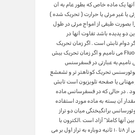
ها یک ماده خاص که بطور عام به آن
ی یا غیر مرئی یا حرارت ( تحریک شده )
را بصورت طیفی از امواج مرئی در طول
ن دو پدیده باشد تفاوت آنها در
گر دوام تابش است . اگر زمان تحریک
کمتر از ۱۰ به توان ۸- ثانیه باشد، این پدیده را Fluorescent می نامیم و اگر زمان تحریک بیش
به توان ۸- ثانیه باشد آن را Phosphorescent می نامیم.به عبارتی در فسفرسنس
فلوئورسنس تحریک کوتاهتر تر و تشعشع
 مهتابی یا صفحه تلویزیون است تابش
شود . در حالی که در فسفرسانس ماده
مقدار آن بسته به ماده مورد استفاده
لوئورسانس برانگیختگی میان دو تراز
که جابجایی بین أنها کاملا” أزاد است .الکترون با
دریافت انرژی بر انگیخته شده وبه تراز E2 می رود وپس از ۸تا ۱۰ ثانیه دوباره به تراز اول بر می