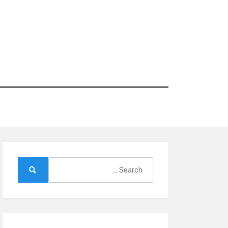
Ski
t
conten
Search
for:
Search