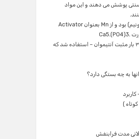
رسنتی پوشش می دهند و این مواد
در دهه ی ۱۹۴۰ این پوشش Zn2SiO4 (سیلیکات زیرکونیم) بود و از Mn بعنوان Activator
استفاده می کردند. بعدها یک محلول فسفاتی به صورت Ca5.(PO4)3.
(Cl,F).Sb3+ion.Mn2+ion – که Sb3+ion یعنی یون ۳ بار مثبت آنتیموان – استفاده شد که
نها به چه بستگی دارد؟
تاه )