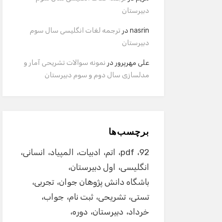
دبیرستان
nasrin
در
ترجمه لغات انگلیسی سال سوم
دبیرستان
علی مهرپرور
در
نمونه سوالات تشریحی آمار و
مدلسازی سال دوم و سوم دبیرستان
برچسب‌ها
92
pdf
اتم
ادبیات
المپیاد
انسانی
انگلیسی
اول دبیرستان
باشگاه دانش پژوهان جوان
تجربی
تستی
تشریحی
ثبت نام
جواب
خرداد
دبیرستان
دوره