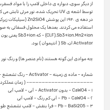
از دیگر سوی، دبواره ی داخلی لامپ را با مواد فسف
توسط اشعه ی UV تحریک شده، نور مرئی تابش می کنند.
Activator ان، Sb ( آنتیموان ) بود.
چه موادی این گونه هستند (نام عنصر ها) و رنگ نور ا
شماره – ماده ی زمینه – Activator – رنگ تشعشع – کاربرد
————————————————————– ( زمان عملکرد کو
۱ – CaWO4 – بدون Activator – آبی – لامپ آبی
۲ – Pb – CaWO4 – آبی کم رنگ – لامپ آبی
۳ – Pb – BaSi2O5 – فرا بنفش – لامپ تشعشع طولانی مدت فرابنفش