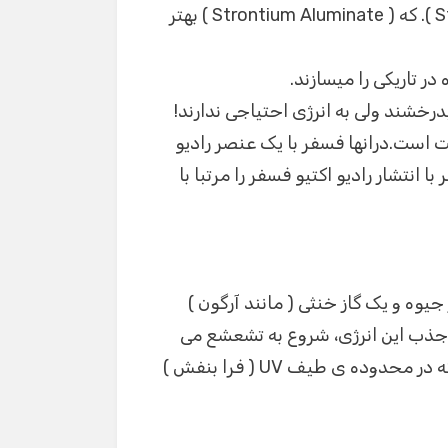
دارند مثل ( Zinc Sulfide ) و ( Strontium Aluminate ). که ( Strontium Aluminate ) بهتر
ر تاریکی را میسازند.
خشند ولی به انرژی احتیاجی ندارند!
ت است.درانها فسفر با یک عنصر رادیو
رادیوم- radium) که ان عنصر با انتشار رادیو اکتیو فسفر را مرتبا با
جیوه و یک گاز خنثی ( مانند آرگون )
 و جذب این انرژی، شروع به تشعشع می
کند و طول موج این تشعشع ۲۵۳۷ آنگستروم است که در محدوده ی طیف UV ( فرا بنفش )