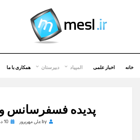
خانه
اخبار علمی
المپیاد
دبیرستان
همکاری با ما
پدیده فسفرسانس و
Posted
by
علی مهرپرور
10 دسامبر , 2012
on