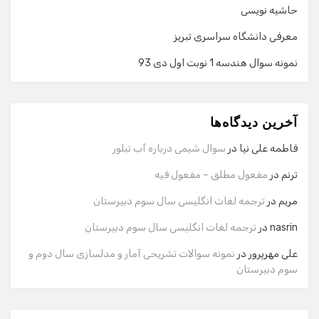
حاشیه نویسی
معرفی دانشگاه سراسری تبریز
نمونه سوال هندسه 1 نوبت اول دی 93
گفت‌وگو با دستیار هوشمند
دستیار هوشمند
آخرین دیدگاه‌ها
سلام! برای شروع گفت‌وگو لطفاً شماره تماس یا ایمیل خود را
وارد کنید.
فاطمه علی نیا
در
سوال شیمی درباره آب تبلور
نام
ترنم
در
مفعول مطلق – مفعول فیه
مریم
در
ترجمه لغات انگلیسی سال سوم دبیرستان
شماره تماس
nasrin
در
ترجمه لغات انگلیسی سال سوم دبیرستان
علی مهرپرور
در
نمونه سوالات تشریحی آمار و مدلسازی سال دوم و
سوم دبیرستان
ایمیل